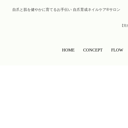
自爪と肌を健やかに育てるお手伝い 自爪育成ネイルケア®︎サロン
【完
HOME
CONCEPT
FLOW
お知らせ
NEWS